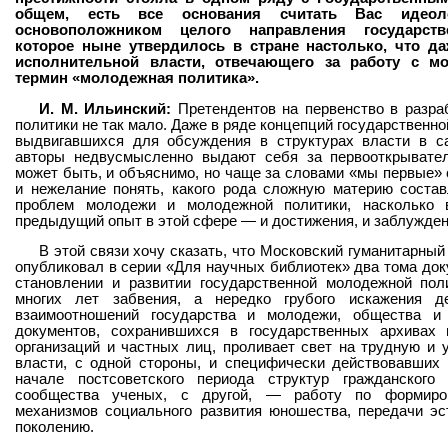
общем, есть все основания считать Вас идеол
основоположником целого направления государств
которое ныне утвердилось в стране настолько, что да
исполнительной власти, отвечающего за работу с мо
термин «молодежная политика».
И. М. Ильинский:
Претендентов на первенство в разра
политики не так мало. Даже в ряде концепций государственн
выдвигавшихся для обсуждения в структурах власти в с
авторы недвусмысленно выдают себя за первооткрывател
может быть, и объяснимо, но чаще за словами «мы первые» 
и нежелание понять, какого рода сложную материю состав
проблем молодежи и молодежной политики, насколько 
предыдущий опыт в этой сфере — и достижения, и заблужден
В этой связи хочу сказать, что Московский гуманитарный
опубликовал в серии «Для научных библиотек» два тома док
становлении и развитии государственной молодежной пол
многих лет забвения, а нередко грубого искажения де
взаимоотношений государства и молодежи, общества и
документов, сохранившихся в государственных архивах
организаций и частных лиц, проливает свет на трудную и 
власти, с одной стороны, и специфически действовавших 
начале постсоветского периода структур гражданского
сообщества ученых, с другой, — работу по формиров
механизмов социального развития юношества, передачи эс
поколению.