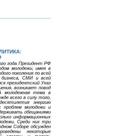
ЛИТИКА:
О
ого года Президент РФ
одом молодежи, имея в
дого поколения по всей
, бизнеса, СМИ и всей
ся президентский Указ
ения, возникает повод
А молодежная тема в
жде всего в силу того,
десятилетия энергию
х проблем молодежи и
сдерживать обещаниями
колько информационных
лодежи. Среди них три
родном Соборе обсужден
роведены некоторые