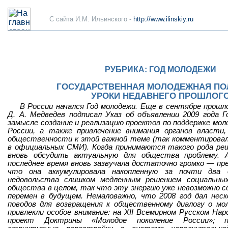
C сайта И.М. Ильинского -
http://www.ilinskiy.ru
РУБРИКА: ГОД МОЛОДЕЖИ
ГОСУДАРСТВЕННАЯ МОЛОДЕЖНАЯ ПО
УРОКИ НЕДАВНЕГО ПРОШЛОГ
В России начался Год молодежи. Еще в сентябре прошл
Д. А. Медведев подписал Указ об объявлении 2009 года Г
замысле создание и реализацию проектов по поддержке моло
России, а также привлечение внимания органов власти
общественности к этой важной теме (так комментировал
в официальных СМИ). Когда принимаются такого рода реш
вновь обсудить актуальную для общества проблему. 
последнее время вновь зазвучала достаточно громко — пре
что она аккумулировала накопленную за почти два 
недовольства слишком медленным решением социальны
общества в целом, так что эту энергию уже невозможно 
перемен в будущем. Немаловажно, что 2008 год дал нес
поводов для возвращения к общественному диалогу о мо
привлекли особое внимание: на XII Всемирном Русском На
проект Доктрины «Молодое поколение России»; п