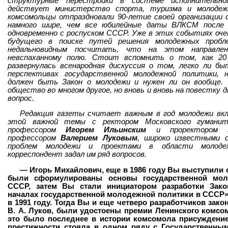
структурные перестройки в системе исполнительн
действует министерство спорта, туризма и молодежн
комсомольцы отпраздновали 90-летие своей организации
намного шире, чем все юбилейные даты ВЛКСМ после 
одновременно с роспуском СССР. Уже в этих событиях оче
будущего в поиске путей решения молодежных пробл
недальновидным посчитать, что на этом направле
невспаханному полю. Стоит вспомнить о том, как 20
развернулась всенародная дискуссия о том, легко ли б
перспективах государственной молодежной политики, 
должен быть Закон о молодежи и нужен ли он вообще. 
общество во многом другое, но вновь и вновь на повестку
вопрос.
Редакция газеты считает важным в год молодежи вк
этой важной темы с ректором Московского гуманит
профессором
Игорем Ильинским
и проректором э
профессором
Валерием Луковым
, широко известными с
проблем молодежи и проектами в области молоде
корреспондент задал им ряд вопросов.
— Игорь Михайлович, еще в 1986 году Вы выступили 
были сформулированы основы государственной мол
СССР, затем Вы стали инициатором разработки За
началах государственной молодежной политики в СССР»
в 1991 году. Тогда Вы и еще четверо разработчиков зако
В. А. Луков, были удостоены премии Ленинского комсо
это было последнее в истории комсомола присуждение
престижности стояла в одном ряду с Государственны