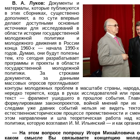
В. А. Луков:
Документы и
материалы, которые публикуются
в этих сборниках, существенно
дополняют, а по сути впервые
делают доступными основные
источники для исследований в
области истории государственной
молодежной политики и
молодежного движения в России
конца 1960-х — начала 1990-х
годов. Думаю, они будут полезны
тем, кто сегодня разрабатывает
программы и проекты в области
государственной молодежной
политики. За строками
документов, за данными
массовых опросов проглядывают
контуры молодежных проблем в масштабе страны, народа,
нередко теряется, когда в руках исследователей или пра
текст — фрагмент ушедшего в прошлое события. Глав
формулировками законопроектов, войной мнений при их
следами уже давних событий нельзя не видеть текто
естественноисторическом процессе преемственности и сме
этом направлении и шла теоретическая работа над к
политики, которую возглавил И. М. Ильинский — и как организ
— На этом вопросе попрошу Игоря Михайловича ос
каком смысле Вы связываете концепцию моло