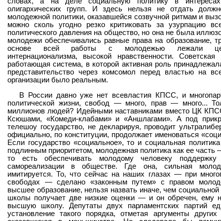
словах, а на деле социальную политику в интересах
олигархических групп. И здесь нельзя не отдать должн
молодежной политики, оказавшейся созвучной ритмам и вызо
можно сколь угодно резко критиковать за узурпацию вс
политического давления на общество, но она не была иллюз
молодежи обеспечивались равные права на образование, тр
основе всей работы с молодежью лежали ценн
интернационализма, высокой нравственности. Советская
работающая система, в которой активная роль принадлежал
представительство через комсомол перед властью на вс
организации было реальным.
В России давно уже нет всевластия КПСС, и многопар
политической жизни, свобод — много, прав — много... То
миллионов людей? Идейными наставниками вместо ЦК КПС
Ксюшами, «Комеди-клабами» и «Аншлагами». А под прик
телешоу государство, не декларируя, проводит ультралибе
официально, по конституции, продолжает именоваться «соц
Если государство «социальное», то и социальная политик
подлинным приоритетом, молодежная политика как ее часть 
то есть обеспечивать молодому человеку поддержку
самореализации в обществе. Где она, сильная молод
имитируется. То, что сейчас на наших глазах — при мног
свободах — сделано «законным путем» с правом молодо
высшее образование, нельзя назвать иначе, чем социальной 
школы получает две низкие оценки — и он обречен, ему н
высшую школу. Депутаты двух парламентских партий ед
установление такого порядка, отметая аргументы других 