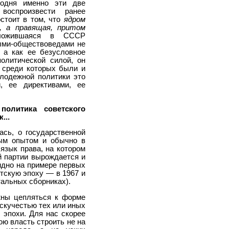
годня именно эти две
воспроизвести ранее
стоит в том, что
ядром
, а правящая, притом
ложившаяся в СССР
ыми-обществоведами не
 а как ее безусловное
олитической силой, он
 среди которых были и
олодежной политики это
, ее директивами, ее
политика советского
...
ась, о государственной
ным опытом и обычно в
язык права, на котором
й партии вырождается и
идно на примере первых
тскую эпоху — в 1967 и
тальных сборниках).
ны цепляться к форме
скучестью тех или иных
 эпохи. Для нас скорее
ю власть строить не на