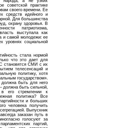
 народа, а не узких
ое советской практике
вам своего времени. Ее
ех средств идейного и
орной. Для большинства
уд, охрану здоровья. В
ости патриотизма,
 власть выступала как
а и самой молодежи: ее
ех уровнях социальной
тийность стала нормой
лько что это дает для
С становятся СМИ с их
рытием телесенсаций и
ральную политику, хотя
иальным государством».
а должна быть для него
— должна быть сильной,
 в его стремлении к
ежная политика? Все
опартийности и больших
го человека получить
сегрегацией. Выпускник
авсегда заказан путь в
иногласно голосуют за
парламентских партий,