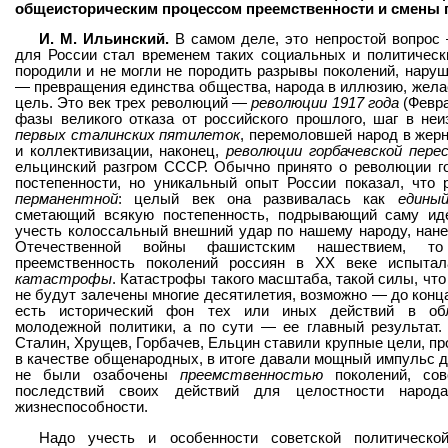
общеисторическим процессом преемственности и смены
И. М. Ильинский.
В самом деле, это непростой вопрос 
для России стал временем таких социальных и политическ
породили и не могли не породить разрывы поколений, наруше
— превращения единства общества, народа в иллюзию, жел
цель. Это век трех революций —
революции 1917 года
(Февра
фазы великого отказа от российского прошлого, шаг в неи
первых сталинских пятилеток
, перемоловшей народ в жер
и коллективизации, наконец,
революции горбачевской пере
ельцинский разгром СССР. Обычно принято о революции го
постепенности, но уникальный опыт России показал, что
перманентной
: целый век она развивалась как
едины
сметающий всякую постепенность, подрывающий саму ид
учесть колоссальный внешний удар по нашему народу, нан
Отечественной войны фашистским нашествием, то
преемственность поколений россиян в ХХ веке испыт
катастрофы
. Катастрофы такого масштаба, такой силы, что
не будут залечены многие десятилетия, возможно — до конца
есть исторический фон тех или иных действий в обл
молодежной политики, а по сути — ее главный результат.
Сталин, Хрущев, Горбачев, Ельцин ставили крупные цели, пр
в качестве общенародных, в итоге давали мощный импульс 
не были озабочены
преемственностью
поколений, сов
последствий своих действий для целостности народ
жизнеспособности.
Надо учесть и особенности советской политическо