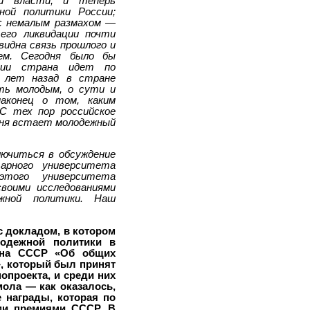
ой власти, и теперь
ой политики России;
 с немалым размахом —
его ликвидации почти
видна связь прошлого и
ем. Сегодня было бы
нии страна идет по
 лет назад в стране
ыть молодым, о сути и
наконец о том, каким
С тех пор российское
 дня встает молодежный
лючиться в обсуждение
арного университета
того университета
воими исследованиями
жной политики. Наш
с докладом, в котором
одежной политики в
кона СССР «Об общих
, который был принят
нопроекта, и среди них
мола — как оказалось,
 награды, которая по
ми премиями СССР. В