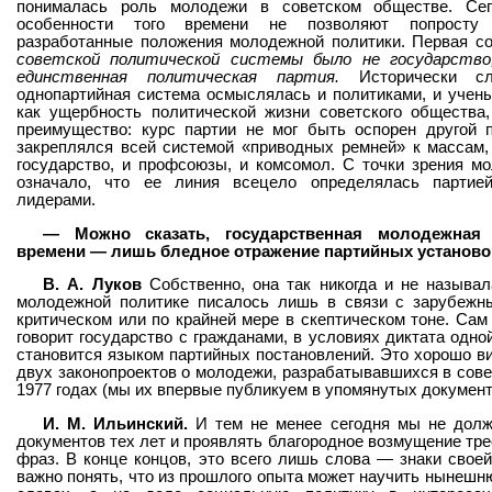
понималась роль молодежи в советском обществе. Се
особенности того времени не позволяют попросту 
разработанные положения молодежной политики. Первая со
советской политической системы было не государство
единственная политическая партия.
Исторически с
однопартийная система осмыслялась и политиками, и учен
как ущербность политической жизни советского общества,
преимущество: курс партии не мог быть оспорен другой п
закреплялся всей системой «приводных ремней» к массам,
государство, и профсоюзы, и комсомол. С точки зрения м
означало, что ее линия всецело определялась партией
лидерами.
— Можно сказать, государственная молодежная 
времени — лишь бледное отражение партийных установок
В. А. Луков
Собственно, она так никогда и не называл
молодежной политике писалось лишь в связи с зарубеж
критическом или по крайней мере в скептическом тоне. Сам 
говорит государство с гражданами, в условиях диктата одно
становится языком партийных постановлений. Это хорошо в
двух законопроектов о молодежи, разрабатывавшихся в сове
1977 годах (мы их впервые публикуем в упомянутых докумен
И. М. Ильинский.
И тем не менее сегодня мы не долж
документов тех лет и проявлять благородное возмущение тре
фраз. В конце концов, это всего лишь слова — знаки своей
важно понять, что из прошлого опыта может научить нынешню