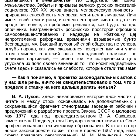
оказавшихся в меньшинстве. Но следовало бы помн
меньшинство
. Забыты и призывы великих русских писателей,
социологов XIX–XX веков видеть человеческую личность в
природную способность человека меняться к лучшему. Лич
имеет свой темп и ритм, и нелепо его привязывать к дате о
вроде бы новые, а проблемы решаются, как будто на дво
опричники. Безграничность российских просторов сформир
самосовершенствованию и надежды на «батюшку цар
непротивление реформам, временами взрываемые бунт
беспощадным». Высший духовный слой общества не успевал
вглубь народа, как уже оказывался поверженным или унич
этом смысле советский опыт молодежной политики, п
политики партийной, — звено той же исторической цеп
упускала из поля своего внимания то, что носит надпартийн
счете здесь и сказались ее слабости, которые стали так заме
— Как я понимаю, в проектах законодательных актов 
у нас шла речь, ничто не свидетельствовало о том, что 
пределе и ставку на него дальше делать нельзя?
В. А. Луков.
Здесь немаловажно «второе дно» многих д
читать и между строк, основываясь на дополнительных д
сохранившийся фрагмент стенограммы заседания рабочей к
предложений о разработке проекта Закона СССР о молодежи
мая 1977 года под председательством В. А. Саюшева
заместителя Председателя Государственного комитета Сов
профессионально-техническому образованию. В ответ на п
новом законопроекте то же, что и в проекте 1967 года, наз
сферу правового регулирования), И. М. Ильинский, тог