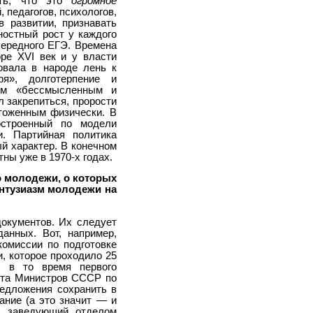
ить, что это
огромное
 педагогов, психологов,
 развитии, признавать
ностный рост у каждого
чередного ЕГЭ. Времена
ре XVI век и у власти
овала в народе лень к
я», долготерпение и
ом «бессмысленным и
 закрепиться, прорости
тоженным физически. В
остроенный по модели
и. Партийная политика
ый характер. В конечном
тны уже в 1970-х годах.
о молодежи, о которых
энтузиазм молодежи на
окументов. Их следует
анных. Вот, например,
омиссии по подготовке
, которое проходило 25
, в то время первого
ета Министров СССР по
редложения сохранить в
вание (а это значит — и
да заведующий отделом