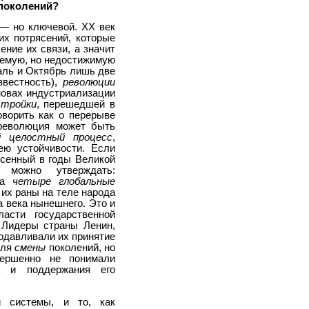
 поколений?
— но ключевой. ХХ век
их потрясений, которые
ние их связи, а значит
аемую, но недостижимую
ль и Октябрь лишь две
звестность),
революции
новах индустриализации
стройки
, перешедшей в
ворить как о перерыве
 революция может быть
й целостный процесс
,
ею устойчивости. Если
есенный в годы Великой
 можно утверждать:
ала
четыре глобальные
 их раны на теле народа
 века нынешнего. Это и
асти государственной
 Лидеры страны Ленин,
одавливали их принятие
для
смены
поколений, но
ершенно не понимали
а и поддержания его
й системы, и то, как