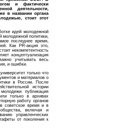
огом и фактически
енной деятельности,
же в названии органа
лодежью, стоит этот
ботке идей молодежной
ой молодежной политики,
амое последнее время,
ей. Как PR-акция это,
стоит некомпетентность
ляет концептуализация
важно учитывать весь
ия, и ошибки.
 университет только что
ументов и материалов о
итики в России. После
йствительной истории
 молодежи публикация
 или только в архивах
упорную работу органов
в советское время и в
 общества, включая и
анию управленческих
тафеты от поколения к