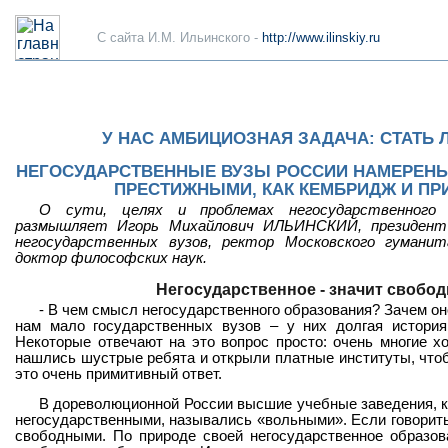
C сайта И.М. Ильинского -
http://www.ilinskiy.ru
У НАС АМБИЦИОЗНАЯ ЗАДАЧА: СТАТЬ
НЕГОСУДАРСТВЕННЫЕ ВУЗЫ РОССИИ НАМЕРЕНЫ
ПРЕСТИЖНЫМИ, КАК КЕМБРИДЖ И ПР
О сути, целях и проблемах негосударственного 
размышляет Игорь Михайлович ИЛЬИНСКИЙ, президент 
негосударственных вузов, ректор Московского гуманит
доктор философских наук.
Негосударственное - значит свобод
- В чем смысл негосударственного образования? Зачем о
нам мало государственных вузов – у них долгая история
Некоторые отвечают на это вопрос просто: очень многие хо
нашлись шустрые ребята и открыли платные институты, чтоб
это очень примитивный ответ.
В дореволюционной России высшие учебные заведения, 
негосударственными, назывались «вольными». Если говорит
свободными. По природе своей негосударственное образов