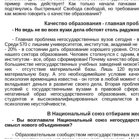
пример очень действует! Как только начали пачками 
подтянулись быстренько! Свобода свободой, но требовани
как можно говорить о качестве образования?
Качество образования - главная про
- Но ведь не во всех вузах дела обстоят столь радужн
- Главная проблема негосударственных вузов сегодня - 
Среди 570 с лишним университетов, институтов, академий не б
- 20% - в состоянии дать образование хорошего уровня. Отс
нашего сектора образования. Человек столкнулся с одним, 
институтом - все, образ сформирован! Почему качество обр
большинстве негосударственных учебных заведений низкое?
них - отсутствие материальной базы. Лишь 120 вузо
материальную базу. А это необходимейшее условие качес
психология временщика известна - он готов в любой момент с
вкладывает деньги в развитие своего дела. Вторая пробле
условий с государственными вузами в правовой сфере
негативный образ негосударственного образования, ко
студентов и высококвалифицированных специалистов 
психологию неустойчивости.
В Национальный союз отбираем же
- Вы возглавили Национальный союз негосударст
смысл нового объединения?
- Образовательным сообществом негосударственных вуз