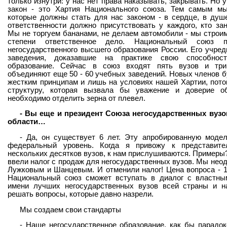
только изнутри: у нас нет права наказывать, закрывать. Но 
закон - это Хартия Национального союза. Тем самым м
которые должны стать для нас законом - в сердце, в душ
ответственности должно присутствовать у каждого, кто за
Мы не торгуем бананами, не делаем автомобили - мы строи
степени ответственное дело. Национальный союз 
негосударственного высшего образования России. Его учре
заведения, доказавшие на практике свою способност
образование. Сейчас в союз входят пять вузов и три
объединяют еще 50 - 60 учебных заведений. Новых членов б
жестким принципам и лишь на условиях нашей Хартии, пото
структуру, которая вызвала бы уважение и доверие о
необходимо отделить зерна от плевел.
- Вы еще и президент Союза негосударственных вуз
области…
- Да, он существует 6 лет. Эту апробированную модел
федеральный уровень. Когда я привожу к представит
нескольких десятков вузов, к нам прислушиваются. Примеры
ввели налог с продаж для негосударственных вузов. Мы неод
Лужковым и Шанцевым. И отменили налог! Цена вопроса - 
Национальный союз сможет вступать в диалог с властны
имени лучших негосударственных вузов всей страны и 
решать вопросы, которые давно назрели.
Мы создаем свои стандарты
- Наше негосударственное образование, как бы парадок