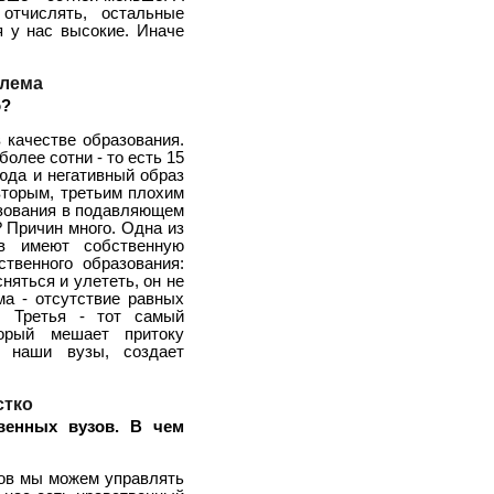
отчислять, остальные
я у нас высокие. Иначе
блема
о?
в качестве образования.
олее сотни - то есть 15
юда и негативный образ
вторым, третьим плохим
азования в подавляющем
 Причин много. Одна из
в имеют собственную
твенного образования:
няться и улететь, он не
ма - отсутствие равных
. Третья - тот самый
торый мешает притоку
в наши вузы, создает
стко
венных вузов. В чем
ов мы можем управлять