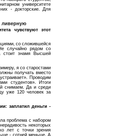
анитарном университете
них - докторские. Для
ы ливерную
тета чувствуют этот
дициями, со сложившейся
Не случайно рядом со
ра стоит знамя Высшей
римеру, я со старостами
должны получать вместо
 устраивает». Проводим
ами студентов». Итоги
ей снимаем. Да и среди
оду уже 120 человек за
ии: заплатил деньги -
ыла проблема с набором
 нерадивость некоторых
ко лет с точки зрения
ьше - сотней меньше. А