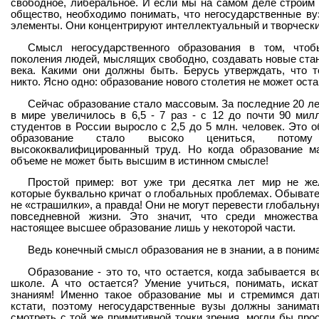
свободное, либеральное. И если мы на самом деле строим
общество, необходимо понимать, что негосударственные ву
элементы. Они концентрируют интеллектуальный и творческ
Смысл негосударственного образования в том, что
поколения людей, мыслящих свободно, создавать новые ста
века. Какими они должны быть. Берусь утверждать, что т
никто. Ясно одно: образование нового столетия не может ост
Сейчас образование стало массовым. За последние 20 ле
в мире увеличилось в 6,5 - 7 раз - с 12 до почти 90 мил
студентов в России выросло с 2,5 до 5 млн. человек. Это 
образование стало высоко цениться, потому
высококвалифицированный труд. Но когда образование м
объеме не может быть высшим в истинном смысле!
Простой пример: вот уже три десятка лет мир не ж
которые буквально кричат о глобальных проблемах. Обывател
не «страшилки», а правда! Они не могут перевести глобальн
повседневной жизни. Это значит, что среди множест
настоящее высшее образование лишь у некоторой части.
Ведь конечный смысл образования не в знании, а в поним
Образование - это то, что остается, когда забывается 
школе. А что остается? Умение учиться, понимать, иска
знаниям! Именно такое образование мы и стремимся дат
кстати, поэтому негосударственные вузы должны занимать
смотреть с той же примитивной точки зрения, могли бы прос