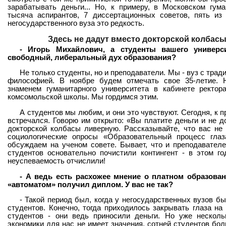
зарабатывать деньги... Но, к примеру, в Московском гум
тысяча аспирантов, 7 диссертационных советов, пять из 
негосударственного вуза это редкость.
Здесь не дадут вместо докторской колбас
- Игорь Михайлович, а студенты вашего универси
свободный, либеральный дух образования?
Не только студенты, но и преподаватели. Мы - вуз с тра
философией. В ноябре будем отмечать свое 35-летие. 
знаменем гуманитарного университета в кабинете ректо
комсомольской школы. Мы гордимся этим.
А студентов мы любим, и они это чувствуют. Сегодня, к п
встречался. Говорю им открыто: «Вы платите деньги и не 
докторской колбасы ливерную. Рассказывайте, что вас не
социологические опросы «Образовательный процесс глаз
обсуждаем на ученом совете. Бывает, что и преподавател
студентов основательно почистили контингент - в этом г
неуспеваемость отчислили!
- А ведь есть расхожее мнение о платном образован
«автоматом» получил диплом. У вас не так?
- Такой период был, когда у негосударственных вузов б
студентов. Конечно, тогда приходилось закрывать глаза на
студентов - они ведь приносили деньги. Но уже несколь
экономики для нас не имеет значения, сотней студентов бол