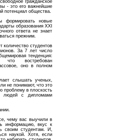
 свободное гражданское
зы - это его важнейшие
ий потенциал общества.
бы формировать новые
ндарты образования XXI
очного ответа не знает
аваться прежним.
т количество студентов
лионов. За 7 лет число
общемировая тенденция:
 что востребован
ассовое, оно в полном
елает слышать ученых,
и не понимают, что это
ую проблему в плоскость
ва людей с дипломами
ании.
все, чему вас выучили в
ть информацию, вкус к
ь своим студентам. И,
ся наукой. Хотя, если
то набирать студентов,