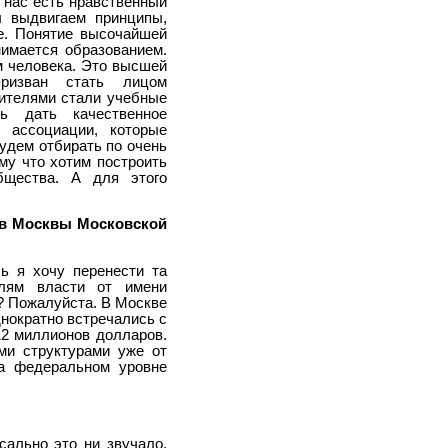
у нас есть нравственный
ы выдвигаем принципы,
е. Понятие высочайшей
нимается образованием.
м человека. Это высшей
призван стать лицом
дителями стали учебные
ь дать качественное
 ассоциации, которые
удем отбирать по очень
му что хотим построить
бщества. А для этого
ов Москвы Московской
ь я хочу перенести та
елям власти от имени
? Пожалуйста. В Москве
нократно встречались с
12 миллионов долларов.
ми структурами уже от
на федеральном уровне
сально это ни звучало,