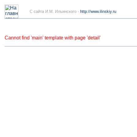
C сайта И.М. Ильинского -
http://www.ilinskiy.ru
Cannot find 'main' template with page 'detail'