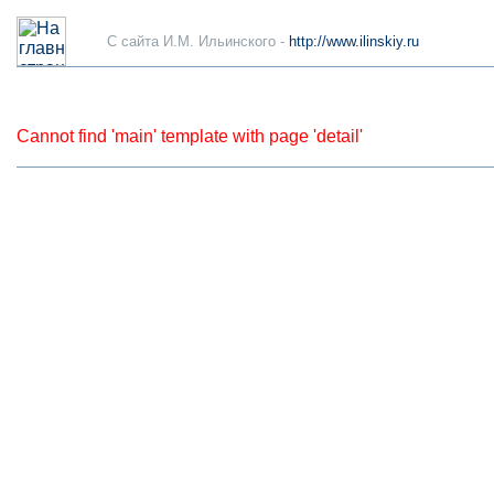
C сайта И.М. Ильинского -
http://www.ilinskiy.ru
Cannot find 'main' template with page 'detail'