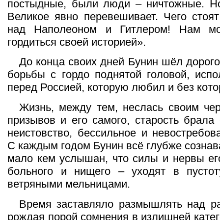
постыдные, были люди – ничтожные. Но
Великое явно перевешивает. Чего стоя
над Наполеоном и Гитлером! Нам м
гордиться своей историей».
До конца своих дней Бунин шёл дорого
борьбы с гордо поднятой головой, исп
перед Россией, которую любил и без кото
Жизнь, между тем, неслась своим че
призывов и его самого, старость брала 
неистовство, бессильное и невостребова
С каждым годом Бунин всё глубже сознава
мало кем услышан, что силы и нервы его
больного и нищего – уходят в пустот
ветряными мельницами.
Время заставляло размышлять над ра
рождая порой сомнения в излишней катег