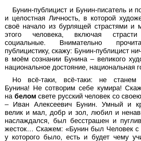
Бунин-публицист и Бунин-писатель и п
и целостная Личность, в которой худож
своё начало из бурлящей страстями и 
этого человека, включая страсти 
социальные. Внимательно прочит
публицистику, скажу: Бунин-публицист ни
в моём сознании Бунина – великого худ
национальное достояние, национальная г
Но всё-таки, всё-таки: не станем 
Бунина! Не сотворим себе кумира! Ска
на
белом
свете русский человек со свое
– Иван Алексеевич Бунин. Умный и к
велик и мал, добр и зол, любил и ненав
наслаждался, был бесстрашен и пуглив
жесток… Скажем: «Бунин был Человек с
у которого было, есть и будет чему уч