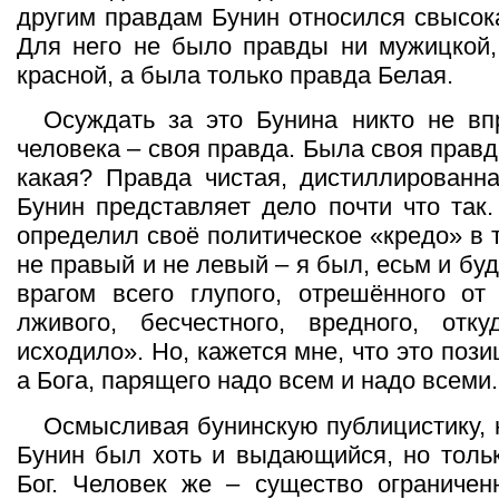
другим правдам Бунин относился свысока
Для него не было правды ни мужицкой,
красной, а была только правда Белая.
Осуждать за это Бунина никто не вп
человека – своя правда. Была своя правд
какая? Правда чистая, дистиллированн
Бунин представляет дело почти что так.
определил своё политическое «кредо» в 
не правый и не левый – я был, есьм и б
врагом всего глупого, отрешённого от
лживого, бесчестного, вредного, от
исходило». Но, кажется мне, что это пози
а Бога, парящего надо всем и надо всеми.
Осмысливая бунинскую публицистику, н
Бунин был хоть и выдающийся, но тольк
Бог. Человек же – существо ограничен