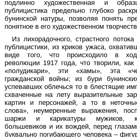
подлинно художественная и образ
публицистика предельно глубоко раскр
бунинской натуры, позволяя понять пр
понятное в его художественном творчеств
Из лихорадочного, страстного потока
публицистики, из криков ужаса, охватив
виде того, что происходило в ход
революции 1917 года, что творили, как 
«полудикари», эти «хамы», эта «
гражданской войны; из бури бунински
успевавших облечься то в блестящие имп
схваченные на лету выразительные зар
картин и персонажей, а то в неточн
слова», неумеренные выражения, пос
шаржи и карикатуры мужиков, кра
большевиков и их вождей, перед глазам
буквально погибающего человека – фигу