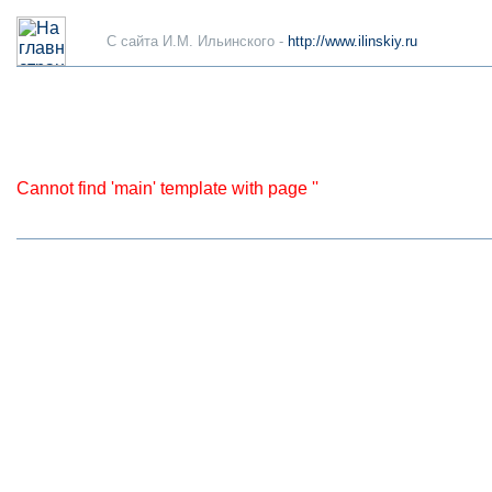
C сайта И.М. Ильинского -
http://www.ilinskiy.ru
Cannot find 'main' template with page ''